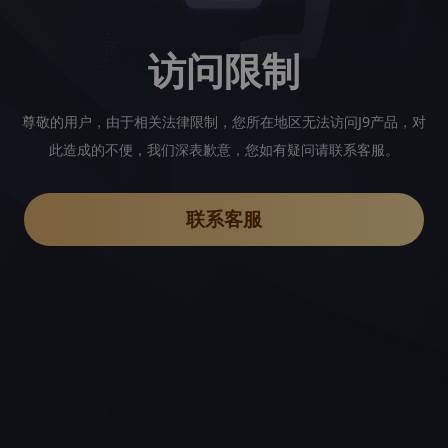
访问限制
尊敬的用户，由于相关法律限制，您所在地区无法访问J9产品，对
此造成的不便，我们深表歉意，您如有疑问请联系客服。
联系客服